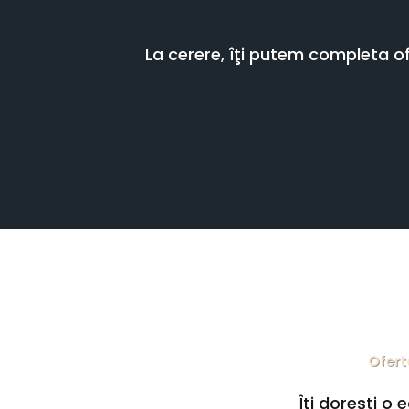
La cerere, îţi putem completa ofe
Ofert
Îţi doreşti o