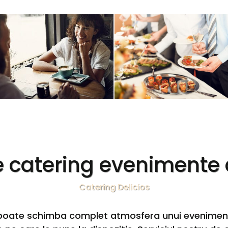
de catering evenimente
Catering Delicios
ă poate schimba complet atmosfera unui eveniment