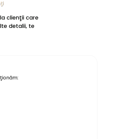
ţi
a clienţii care
e detalii, te
nţionăm: