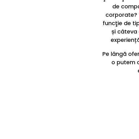
de compan
corporate? 
funcţie de ti
și câteva
experiență
Pe lângă ofe
o putem c