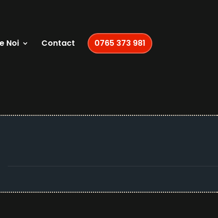
e Noi
Contact
0765 373 981