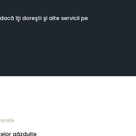
că îţi doreşti şi alte servicii pe
porate
telor găzduite