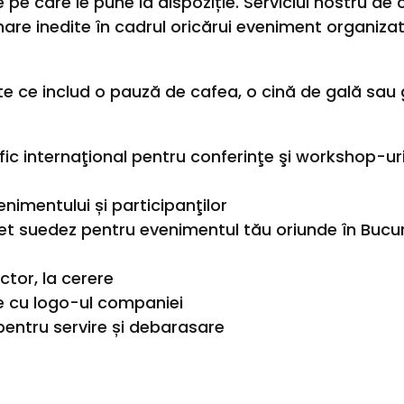
le pe care le pune la dispoziție. Serviciul nostru 
are inedite în cadrul oricărui eveniment organizat
e includ o pauză de cafea, o cină de gală sau gu
:
fic internaţional pentru conferinţe şi workshop-uri,
imentului și participanţilor
et suedez pentru evenimentul tău oriunde în Bucur
ctor, la cerere
e cu logo-ul companiei
pentru servire și debarasare