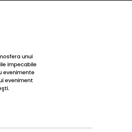
mosfera unui
ile impecabile
tru evenimente
rui eveniment
şti.