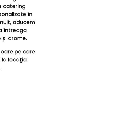
e catering
onalizate în
i mult, aducem
a întreaga
e și arome.
toare pe care
la locaţia
.