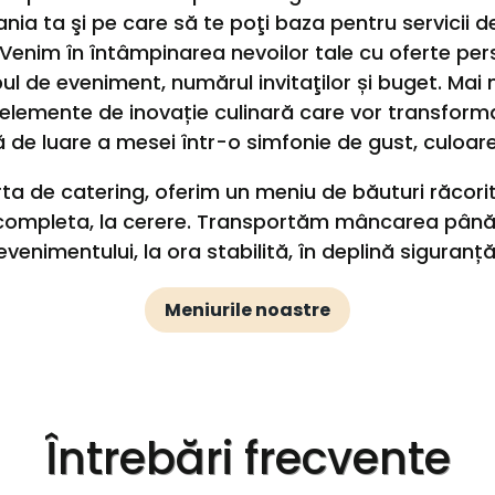
ia ta şi pe care să te poţi baza pentru servicii d
Venim în întâmpinarea nevoilor tale cu oferte pers
pul de eveniment, numărul invitaţilor și buget. Ma
 elemente de inovație culinară care vor transform
 de luare a mesei într-o simfonie de gust, culoar
rta de catering, oferim un meniu de băuturi răcori
ompleta, la cerere. Transportăm mâncarea până 
evenimentului, la ora stabilită, în deplină siguranță
Meniurile noastre
Întrebări frecvente