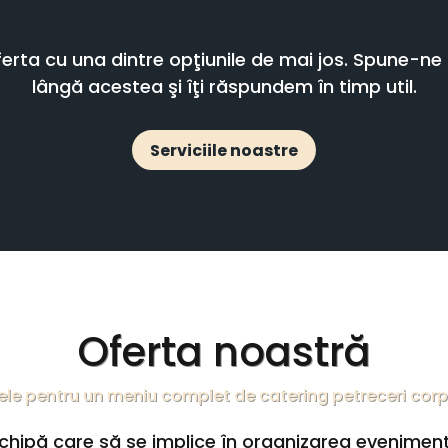
rta cu una dintre opţiunile de mai jos. Spune-ne da
lângă acestea şi îţi răspundem în timp util.
Serviciile noastre
Oferta noastră
ele pentru un meniu complet de catering petreceri cor
 echipă care să se implice în organizarea evenimen