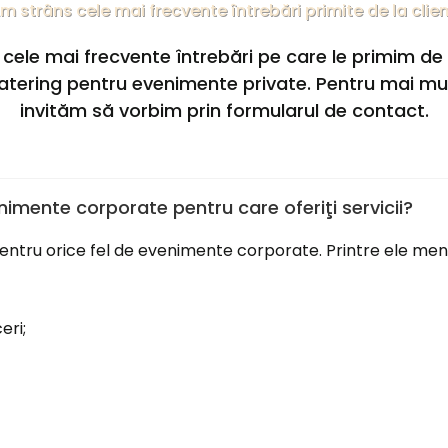
m strâns cele mai frecvente întrebări primite de la clien
ele mai frecvente întrebări pe care le primim de l
catering pentru evenimente private. Pentru mai mult
invităm să vorbim prin formularul de contact.
imente corporate pentru care oferiţi servicii?
g pentru orice fel de evenimente corporate. Printre ele me
eri;