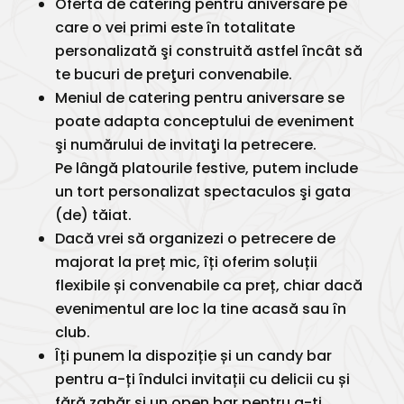
Oferta de catering pentru aniversare pe
care o vei primi este în totalitate
personalizată şi construită astfel încât să
te bucuri de preţuri convenabile.
Meniul de catering pentru aniversare se
poate adapta conceptului de eveniment
şi numărului de invitaţi la petrecere.
Pe lângă platourile festive, putem include
un tort personalizat spectaculos şi gata
(de) tăiat.
Dacă vrei să organizezi o petrecere de
majorat la preț mic, îți oferim soluții
flexibile și convenabile ca preț, chiar dacă
evenimentul are loc la tine acasă sau în
club.
Îți punem la dispoziție și un candy bar
pentru a-ți îndulci invitații cu delicii cu și
fără zahăr și un open bar pentru a-ți