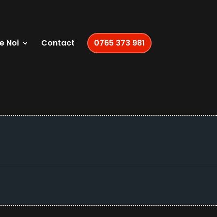
e Noi
Contact
0765 373 981