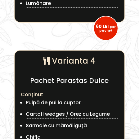
Lumânare
60 LEI
per
pachet
Varianta 4
Pachet Parastas Dulce
Conținut
Pulpă de pui la cuptor
Cartofi wedges / Orez cu Legume
Sarmale cu mămăliguță
Chifla