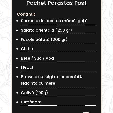
Pachet Parastas Post
Conținut
Sarmale de post cu mămăliguță
Salata orientala (250 gr)
Fasole bătută (200 gr)
Chifla
Bere / Suc / Apă
1 Fruct
Brownie cu fulgi de cocos
SAU
Placinta cu mere
Colivă (100g)
Lumânare