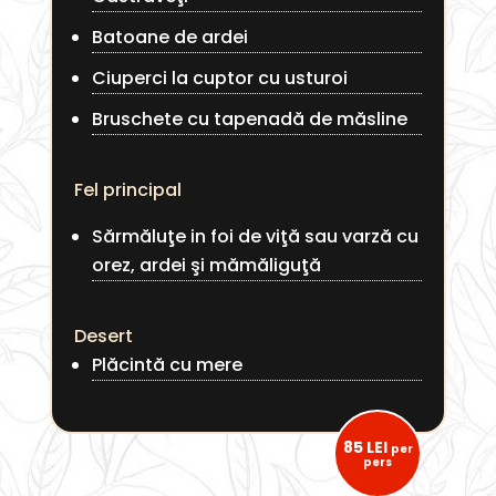
Batoane de ardei
Ciuperci la cuptor cu usturoi
Bruschete cu tapenadă de măsline
Fel principal
Sărmăluţe in foi de viţă sau varză cu
orez, ardei şi mămăliguţă
Desert
Plăcintă cu mere
85 LEI
per
pers