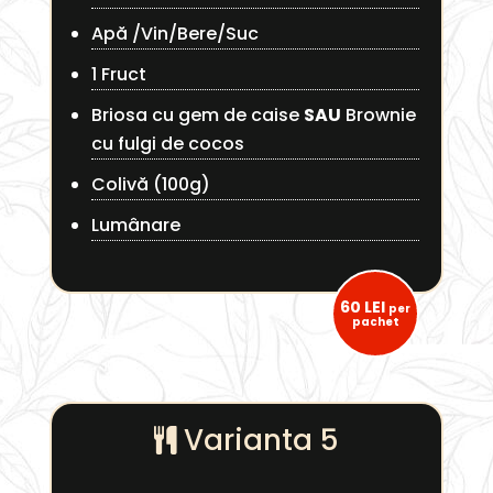
Apă /Vin/Bere/Suc
1 Fruct
Briosa cu gem de caise
SAU
Brownie
cu fulgi de cocos
Colivă (100g)
Lumânare
60 LEI
per
pachet
Varianta 5