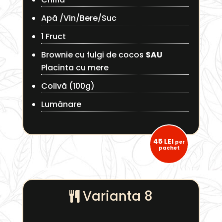
Apă /Vin/Bere/Suc
1 Fruct
Brownie cu fulgi de cocos
SAU
Placinta cu mere
Colivă (100g)
Lumânare
45 LEI
per
pachet
Varianta 8