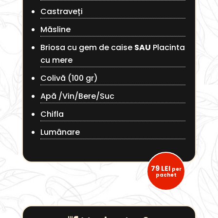
Castraveți
Măsline
Briosa cu gem de caise
SAU
Placinta
cu mere
Colivă (100 gr)
Apă /Vin/Bere/Suc
Chifla
Lumânare
79 LEI
per
pachet