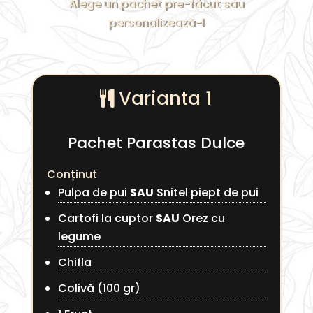
Alege un pachet pre-făcut sau
personalizează-l
Varianta 1
Pachet Parastas Dulce
Conținut
Pulpa de pui
SAU
Snitel piept de pui
Cartofi la cuptor
SAU
Orez cu
legume
Chifla
Colivă (100 gr)