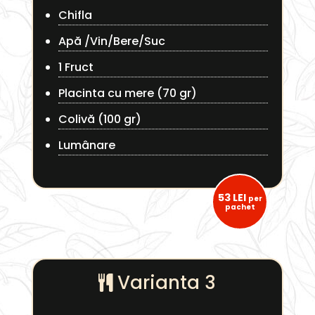
Chifla
Apă /Vin/Bere/Suc
1 Fruct
Placinta cu mere (70 gr)
Colivă (100 gr)
Lumânare
53 LEI
per
pachet
Varianta 3