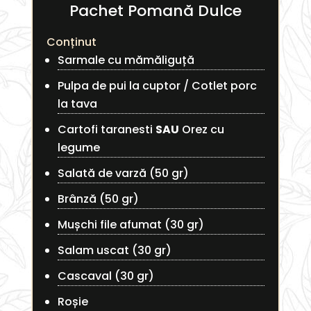
Pachet Pomană Dulce
Conținut
Sarmale cu mămăliguță
Pulpa de pui la cuptor / Cotlet porc
la tava
Cartofi taranesti
SAU
Orez cu
legume
Salată de varză (50 gr)
Brânză (50 gr)
Mușchi file afumat (30 gr)
Salam uscat (30 gr)
Cascaval (30 gr)
Roșie