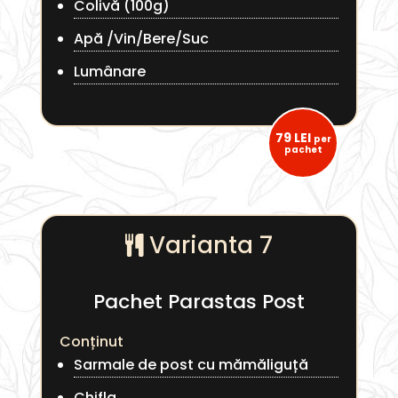
Colivă (100g)
Apă /Vin/Bere/Suc
Lumânare
79 LEI
per
pachet
Varianta 7
Pachet Parastas Post
Conținut
Sarmale de post cu mămăliguță
Chifla