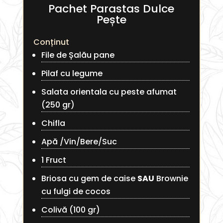
Pachet Parastas Dulce
Pește
Conținut
File de Șalău pane
Pilaf cu legume
Salata orientala cu peste afumat
(250 gr)
Chifla
Apă /Vin/Bere/Suc
1 Fruct
Briosa cu gem de caise
SAU
Brownie
cu fulgi de cocos
Colivă (100 gr)