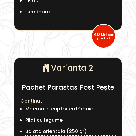
1 Fruct
Lumânare
40 LEI
per
pachet
Varianta 2
Pachet Parastas Post Pește
Conținut
Macrou la cuptor cu lămâie
Pilaf cu legume
Salata orientala (250 gr)