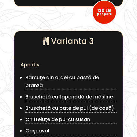
120 LEI
per pers
Varianta 3
Aperitiv
Bărcuţe din ardei cu pastă de
branză
Bruschetă cu tapenadă de măsline
Bruschetă cu pate de pui (de casă)
Chifteluţe de pui cu susan
Caşcaval