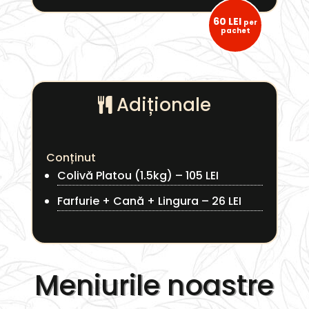
60 LEI
per
pachet
Adiționale
Conținut
Colivă Platou (1.5kg) – 105 LEI
Farfurie + Cană + Lingura – 26 LEI
Meniurile noastre