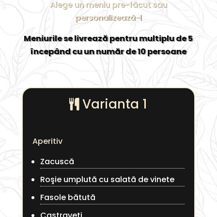
Alege un meniu pre-făcut sau
personalizează-l
Meniurile se livrează pentru multiplu de 5
începând cu un număr de 10 persoane
Varianta 1
Aperitiv
Zacuscă
Roşie umplută cu salată de vinete
Fasole bătută
Castraveţi